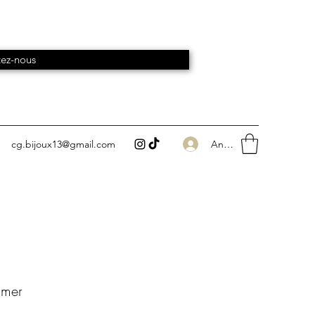
ez-nous
Anmelden
cg.bijoux13@gmail.com
 mer