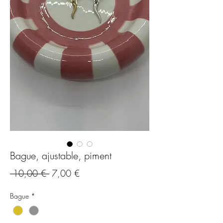
Bague, ajustable, piment
Standardpreis
Sale-
 10,00 € 
7,00 €
Preis
Bague
*