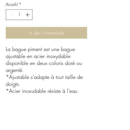
Anzahl
*
In den Warenkorb
La bague piment est une bague
ajustable en acier inoxydable
disponible en deux coloris doré ou
argenté.
*Ajustable s’adapte à tout taille de
doigts.
*Acier inoxydable résiste à l’eau,
l’eau de mer ainsi que au chlore.