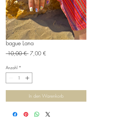
bague Lana
Standardpreis
Sale-
 10,00 € 
7,00 €
Preis
Anzahl
*
In den Warenkorb