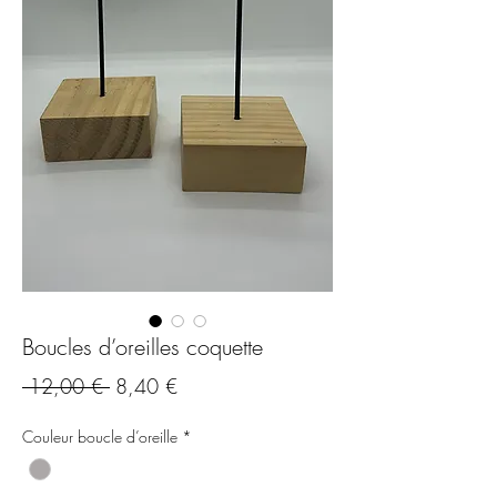
Boucles d’oreilles coquette
Standardpreis
Sale-
 12,00 € 
8,40 €
Preis
Couleur boucle d’oreille
*