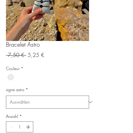
Bracelet Astro
Standardpreis
Sale-
 7,50 € 
5,25 €
Preis
Couleur
*
signe astro
*
Anzahl
*