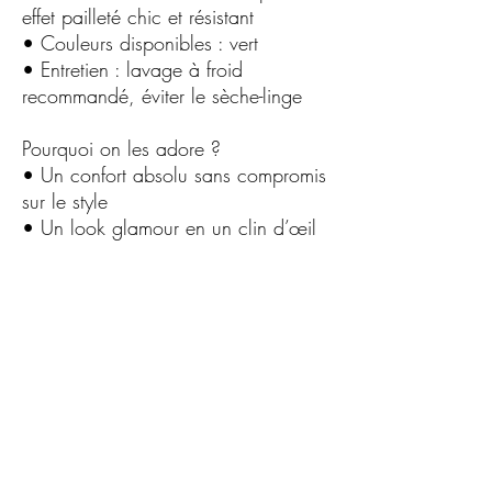
effet pailleté chic et résistant
• Couleurs disponibles : vert
• Entretien : lavage à froid
recommandé, éviter le sèche-linge
Pourquoi on les adore ?
• Un confort absolu sans compromis
sur le style
• Un look glamour en un clin d’œil
• Parfaites pour toutes les saisons et
toutes les occasions
Conseil style
Associez-les à un jean retroussé pour
un look casual chic ou à une jupe
pour mettre en valeur leur brillance.