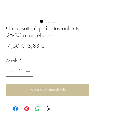
Chaussette à paillettes enfants
25-30 mini rebelle
Standardpreis
Sale-
 4,50 € 
3,83 €
Preis
Anzahl
*
In den Warenkorb
C.G.Bijoux