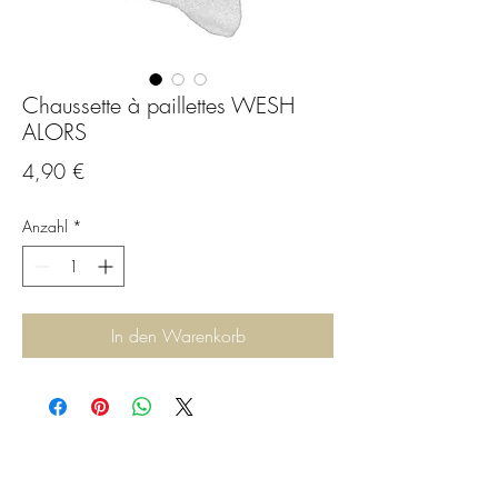
Chaussette à paillettes WESH
ALORS
Preis
4,90 €
Anzahl
*
In den Warenkorb
C.G.Bijoux