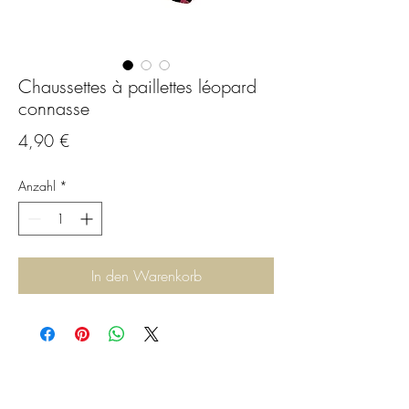
Chaussettes à paillettes léopard
connasse
Preis
4,90 €
Anzahl
*
In den Warenkorb
C.G.Bijoux