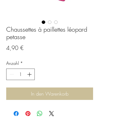
Chaussettes à paillettes léopard
petasse
Preis
4,90 €
Anzahl
*
In den Warenkorb
C.G.Bijoux