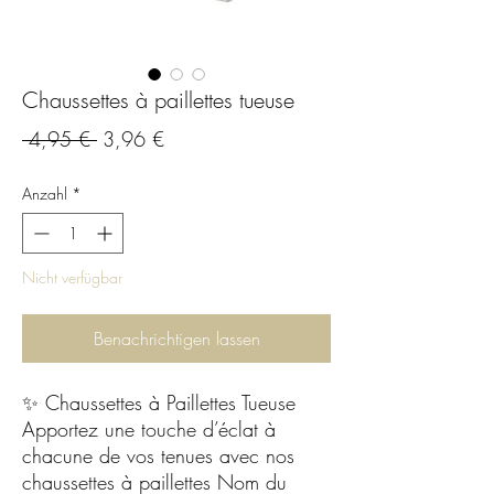
Chaussettes à paillettes tueuse
Standardpreis
Sale-
 4,95 € 
3,96 €
Preis
Anzahl
*
Nicht verfügbar
Benachrichtigen lassen
✨ Chaussettes à Paillettes Tueuse
Apportez une touche d’éclat à
chacune de vos tenues avec nos
chaussettes à paillettes Nom du