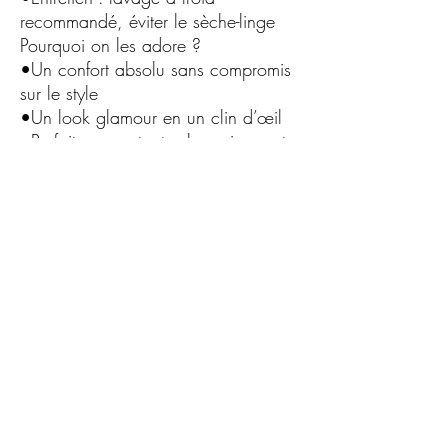
recommandé, éviter le sèche-linge
Pourquoi on les adore ?
•Un confort absolu sans compromis
sur le style
•Un look glamour en un clin d’œil
•Parfaites pour toutes les saisons et
toutes les occasions
Conseil style
Associez-les à un jean retroussé pour
un look casual chic ou à une jupe
pour mettre en valeur leur brillance.
C.G.Bijoux
Formulaire d'abonnement