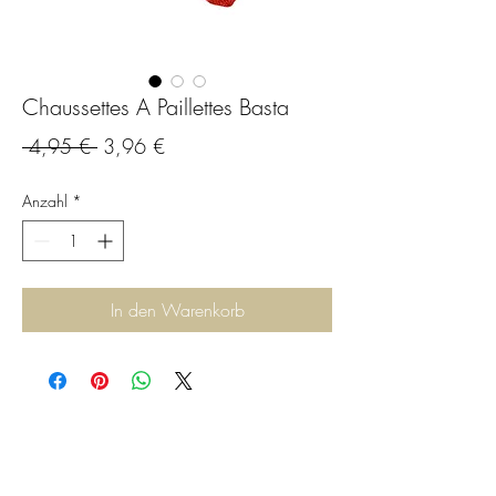
Chaussettes A Paillettes Basta
Standardpreis
Sale-
 4,95 € 
3,96 €
Preis
Anzahl
*
In den Warenkorb
C.G.Bijoux