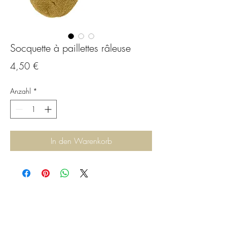
Socquette à paillettes râleuse
Preis
4,50 €
Anzahl
*
In den Warenkorb
C.G.Bijoux