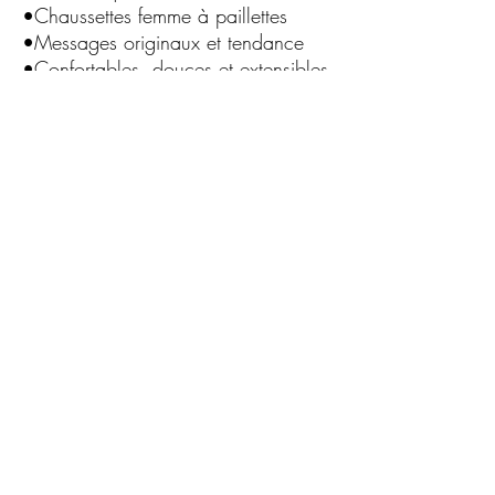
•Chaussettes femme à paillettes
•Messages originaux et tendance
•Confortables, douces et extensibles
•Brillantes sans compromis sur le
confort
•Parfaites pour un usage quotidien
ou occasionnel
CGBijoux
Formulaire d'abonnement
Envoyer