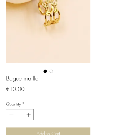
Bague maille
Price
€10.00
Quantity
*
Add to Cart