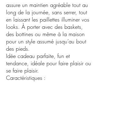
assure un maintien agréable tout au
long de la journée, sans serrer, tout
en laissant les paillettes illuminer vos
looks. À porter avec des baskets,
des bottines ou même à la maison
pour un style assumé jusqu’au bout
des pieds.
Idée cadeau parfaite, fun et
tendance, idéale pour faire plaisir ou
se faire plaisir.
Caractéristiques :
•Taille unique : 36-41
•Chaussettes femme à paillettes
•Messages originaux et tendance
•Confortables, douces et extensibles
•Brillantes sans compromis sur le
confort
•Parfaites pour un usage quotidien
ou occasionnel