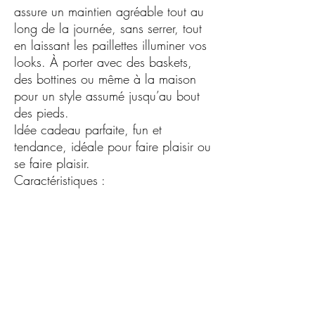
assure un maintien agréable tout au
long de la journée, sans serrer, tout
en laissant les paillettes illuminer vos
looks. À porter avec des baskets,
des bottines ou même à la maison
pour un style assumé jusqu’au bout
des pieds.
Idée cadeau parfaite, fun et
tendance, idéale pour faire plaisir ou
se faire plaisir.
Caractéristiques :
•Taille unique : 36-41
•Chaussettes femme à paillettes
•Messages originaux et tendance
•Confortables, douces et extensibles
•Brillantes sans compromis sur le
confort
•Parfaites pour un usage quotidien
ou occasionnel