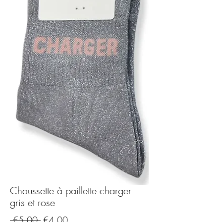
Chaussette à paillette charger
gris et rose
Regular
Sale
 €5.00 
€4.00