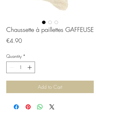
Chaussette à paillettes GAFFEUSE
Price
€4.90
Quantity
*
Add to Cart
CGBijoux