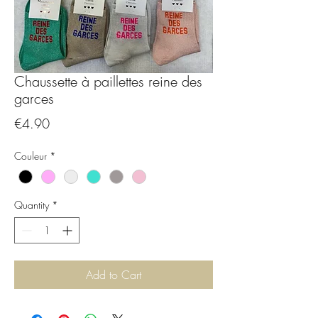
Chaussette à paillettes reine des
garces
Price
€4.90
Couleur
*
Quantity
*
Add to Cart