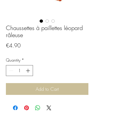
Chaussettes à paillettes léopard
râleuse
Price
€4.90
Quantity
*
Add to Cart
CGBijoux