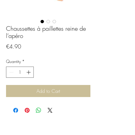
Chaussettes à paillettes reine de
l’apéro
Price
€4.90
Quantity
*
Add to Cart
CGBijoux