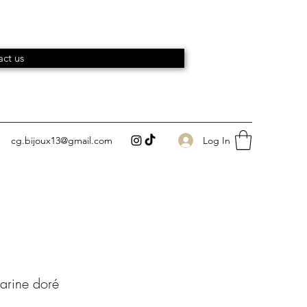
ct us
Log In
cg.bijoux13@gmail.com
Marine doré