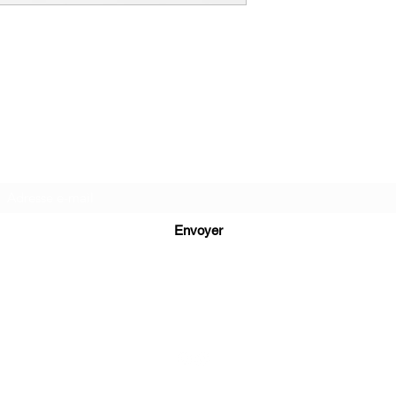
CGBijoux
Formulaire d'abonnement
Envoyer
cg.bijoux13@gmail.com