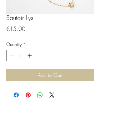
Sautoir Lys
Price
€15.00
Quantity
*
Add to Cart
CGBijoux
Formulaire d'abonnement