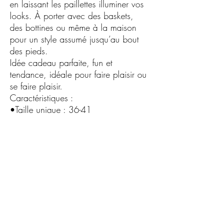
en laissant les paillettes illuminer vos
looks. À porter avec des baskets,
des bottines ou même à la maison
pour un style assumé jusqu’au bout
des pieds.
Idée cadeau parfaite, fun et
tendance, idéale pour faire plaisir ou
se faire plaisir.
Caractéristiques :
•Taille unique : 36-41
•Chaussettes femme à paillettes
•Messages originaux et tendance
•Confortables, douces et extensibles
•Brillantes sans compromis sur le
confort
•Parfaites pour un usage quotidien
ou occasionnel