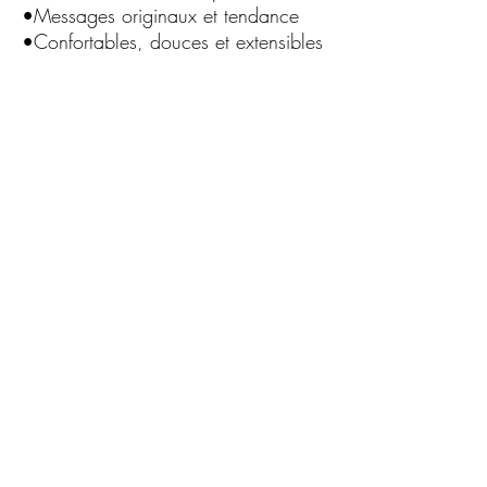
•Messages originaux et tendance
•Confortables, douces et extensibles
•Brillantes sans compromis sur le
confort
•Parfaites pour un usage quotidien
ou occasionnel
C.G.Bijoux
Formulaire d'abonnement
Envoyer