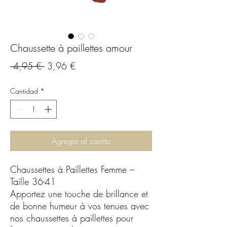
Chaussette à paillettes amour
Precio
Precio
 4,95 € 
3,96 €
de
Cantidad
*
oferta
Agregar al carrito
Chaussettes à Paillettes Femme –
Taille 36-41
Apportez une touche de brillance et
de bonne humeur à vos tenues avec
nos chaussettes à paillettes pour