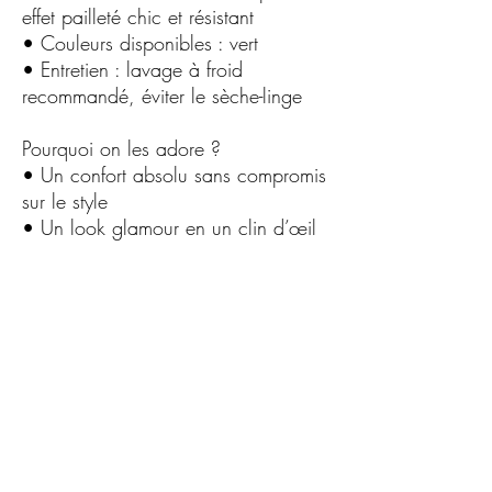
effet pailleté chic et résistant
• Couleurs disponibles : vert
• Entretien : lavage à froid
recommandé, éviter le sèche-linge
Pourquoi on les adore ?
• Un confort absolu sans compromis
sur le style
• Un look glamour en un clin d’œil
• Parfaites pour toutes les saisons et
toutes les occasions
Conseil style
Associez-les à un jean retroussé pour
un look casual chic ou à une jupe
pour mettre en valeur leur brillance.