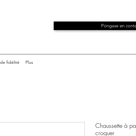
Póngase en conta
e fidélité
Plus
Chaussette à pai
croquer