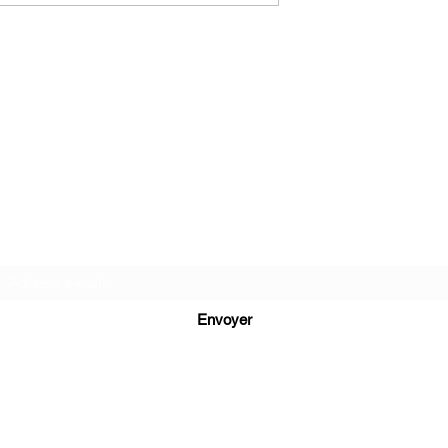
C.G.Bijoux
Formulaire d'abonnement
Envoyer
cg.bijoux13@gmail.com