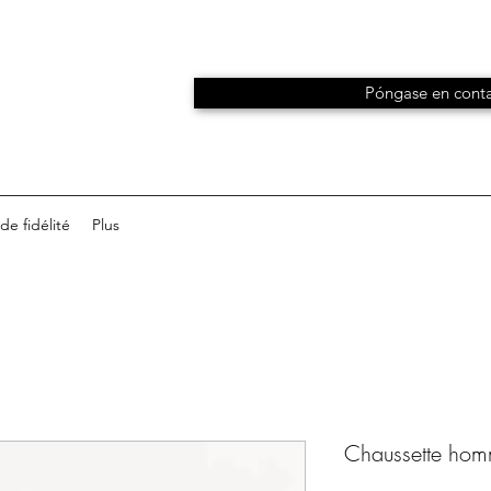
Póngase en conta
e fidélité
Plus
Chaussette hom