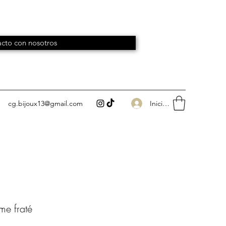
cto con nosotros
Iniciar sesión
cg.bijoux13@gmail.com
me fraté