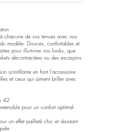
aton
 à chacune de vos tenues avec nos
 du modèle. Douces, confortables et
faites pour illuminer vos looks, que
skets décontractées ou des escarpins
tion scintillante en font l’accessoire
es et ceux qui aiment briller avec
au 42
xtensible pour un confort optimal
our un effet pailleté chic et résistant
 pale