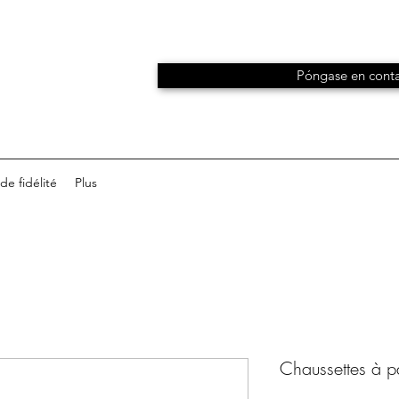
Póngase en conta
e fidélité
Plus
Chaussettes à pa