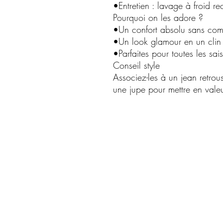
•Entretien : lavage à froid r
Pourquoi on les adore ?
•Un confort absolu sans comp
•Un look glamour en un clin
•Parfaites pour toutes les sai
Conseil style
Associez-les à un jean retro
une jupe pour mettre en valeu