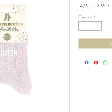
Precio
 4,95 € 
3,96 €
Cantidad
*
Ag