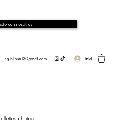
cto con nosotros
Iniciar sesión
cg.bijoux13@gmail.com
illettes chaton