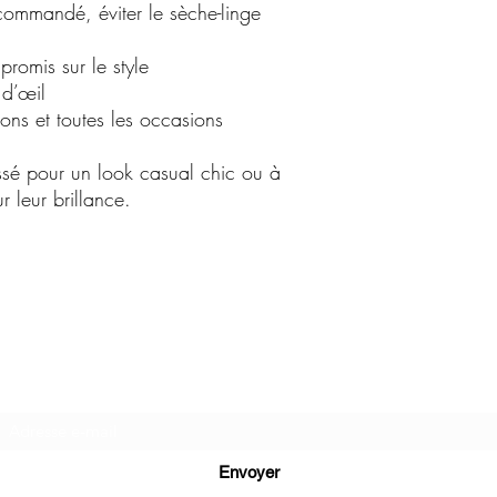
ecommandé, éviter le sèche-linge
romis sur le style
 d’œil
sons et toutes les occasions
ussé pour un look casual chic ou à
r leur brillance.
C.G.Bijoux
Formulaire d'abonnement
Envoyer