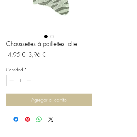
Chaussettes à paillettes jolie
Precio
Precio
 4,95 € 
3,96 €
de
Cantidad
*
oferta
Agregar al carrito