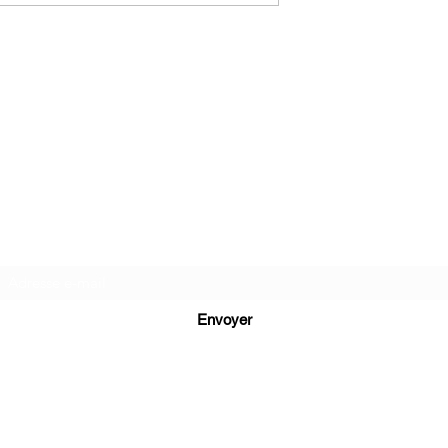
C.G.Bijoux
Formulaire d'abonnement
Envoyer
cg.bijoux13@gmail.com