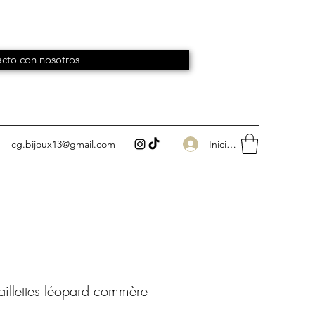
cto con nosotros
Iniciar sesión
cg.bijoux13@gmail.com
aillettes léopard commère