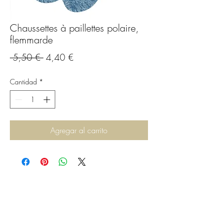
Chaussettes à paillettes polaire,
flemmarde
Precio
Precio
 5,50 € 
4,40 €
de
Cantidad
*
oferta
Agregar al carrito
C.G.Bijoux