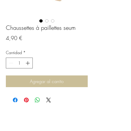
Chaussettes à paillettes seum
Precio
4,90 €
Cantidad
*
Agregar al carrito
C.G.Bijoux