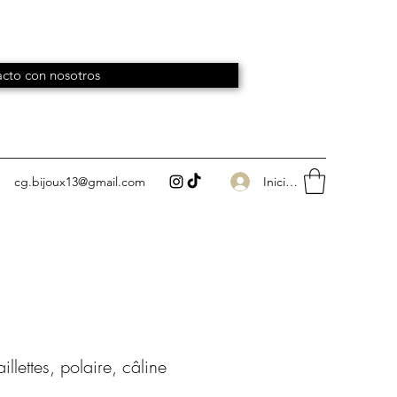
cto con nosotros
Iniciar sesión
cg.bijoux13@gmail.com
llettes, polaire, câline