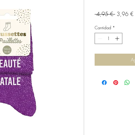
Precio
 4,95 € 
3,96 €
Cantidad
*
Ag