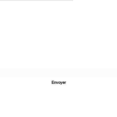
C.G.Bijoux
Formulaire d'abonnement
Envoyer
cg.bijoux13@gmail.com