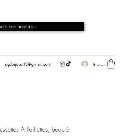
cto con nosotros
Iniciar sesión
cg.bijoux13@gmail.com
settes A Paillettes, beauté