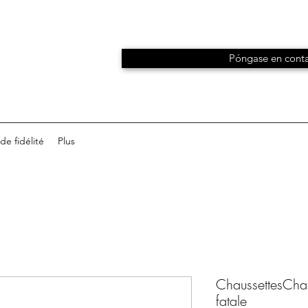
Póngase en conta
e fidélité
Plus
ChaussettesChaus
fatale