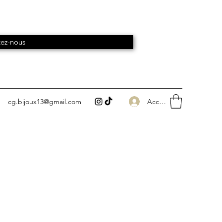
ez-nous
Accedi
cg.bijoux13@gmail.com