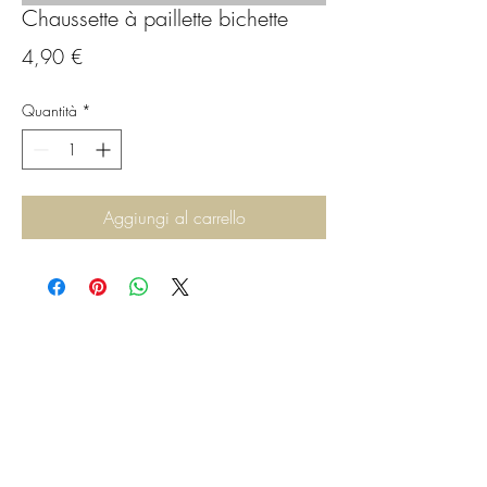
Chaussette à paillette bichette
Prezzo
4,90 €
Quantità
*
Aggiungi al carrello
C.G.Bijoux
Formulaire d'abonnement