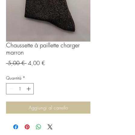
Chaussette à paillette charger
marron
Prezzo
Prezzo
 5,00 € 
4,00 €
regolare
scontato
Quantità
*
Aggiungi al carrello