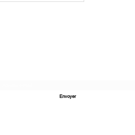
C.G.Bijoux
Formulaire d'abonnement
Envoyer
cg.bijoux13@gmail.com