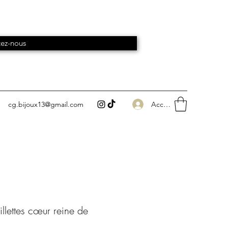
ez-nous
Accedi
cg.bijoux13@gmail.com
llettes cœur reine de