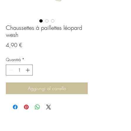
Chaussettes à paillettes léopard
wesh
Prezzo
4,90 €
Quantità
*
Aggiungi al carrello
C.G.Bijoux