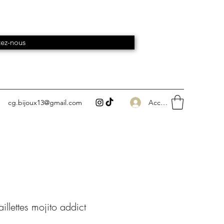
ez-nous
Accedi
cg.bijoux13@gmail.com
illettes mojito addict