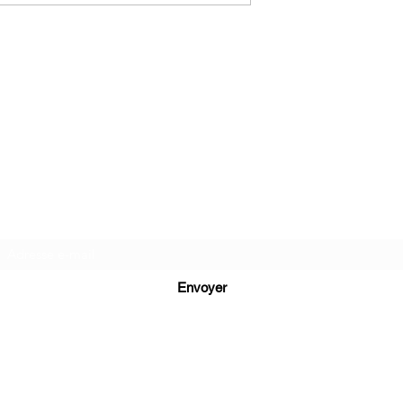
C.G.Bijoux
Formulaire d'abonnement
Envoyer
cg.bijoux13@gmail.com