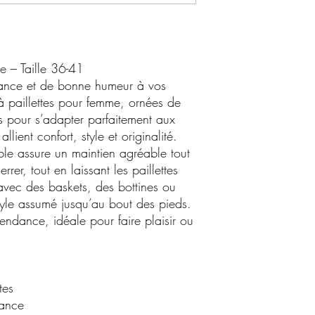
e – Taille 36-41
lance et de bonne humeur à vos
à paillettes pour femme, ornées de
pour s’adapter parfaitement aux
lient confort, style et originalité.
ble assure un maintien agréable tout
rer, tout en laissant les paillettes
 avec des baskets, des bottines ou
yle assumé jusqu’au bout des pieds.
tendance, idéale pour faire plaisir ou
tes
dance