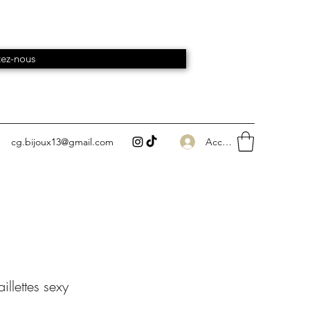
ez-nous
Accedi
cg.bijoux13@gmail.com
illettes sexy