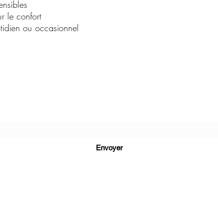
ensibles
r le confort
tidien ou occasionnel
C.G.Bijoux
Formulaire d'abonnement
Envoyer
cg.bijoux13@gmail.com