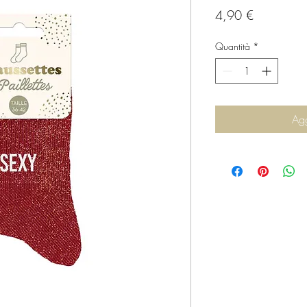
Prezzo
4,90 €
Quantità
*
Agg