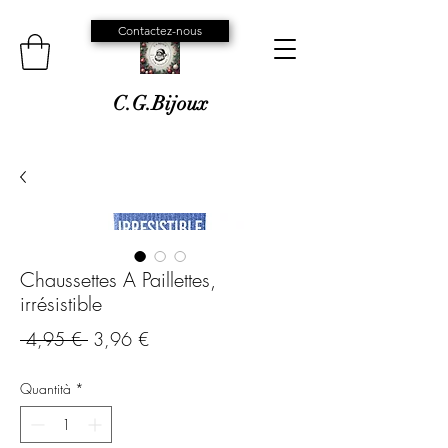
Contactez-nous
C.G.Bijoux
Chaussettes A Paillettes,
irrésistible
Prezzo
Prezzo
 4,95 € 
3,96 €
regolare
scontato
Quantità
*