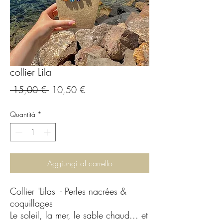
collier Lila
Prezzo
Prezzo
 15,00 € 
10,50 €
regolare
scontato
Quantità
*
Aggiungi al carrello
Collier "Lilas" - Perles nacrées &
coquillages
Le soleil, la mer, le sable chaud... et