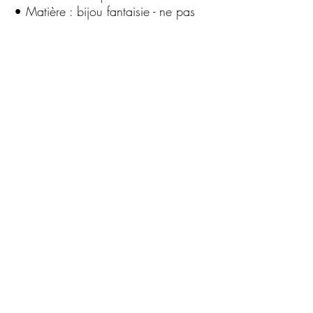
• Matière : bijou fantaisie - ne pas
exposer à l'eau, ce n'est pas de
l'acier inoxydable
• Conçu pour un usage
occasionnel, à manipuler avec soin
C.G.Bijoux
Formulaire d'abonnement
Envoyer