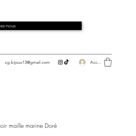
ez-nous
Accedi
cg.bijoux13@gmail.com
toir maille marine Doré