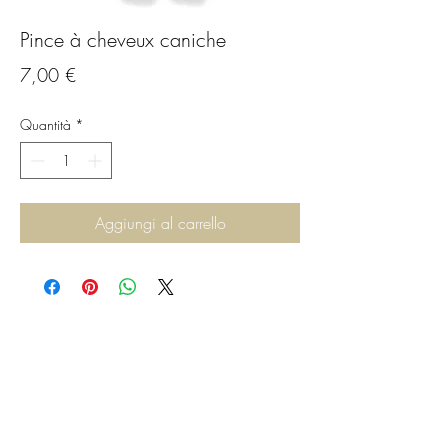
Pince à cheveux caniche
Prezzo
7,00 €
Quantità
*
Aggiungi al carrello
C.G.Bijoux
Formulaire d'abonnement