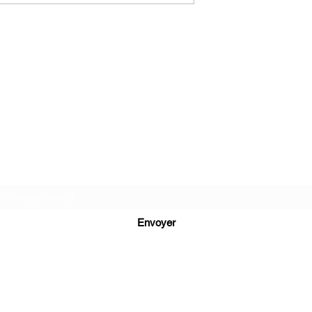
C.G.Bijoux
Formulaire d'abonnement
Envoyer
cg.bijoux13@gmail.com