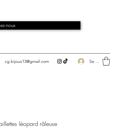
ez-nous
Se connecter
cg.bijoux13@gmail.com
illettes léopard râleuse