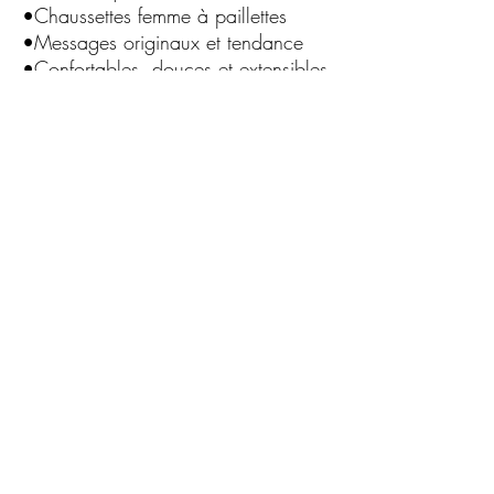
•Chaussettes femme à paillettes
•Messages originaux et tendance
•Confortables, douces et extensibles
•Brillantes sans compromis sur le
confort
•Parfaites pour un usage quotidien
ou occasionnel
C.G.Bijoux
Formulaire d'abonnement
Envoyer