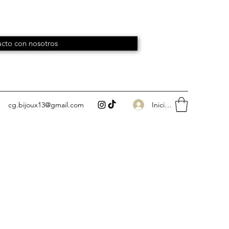
cto con nosotros
Iniciar sesión
cg.bijoux13@gmail.com