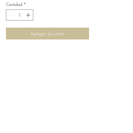
Cantidad
*
Agregar al carrito
C.G.Bijoux
Formulaire d'abonnement
Envoyer