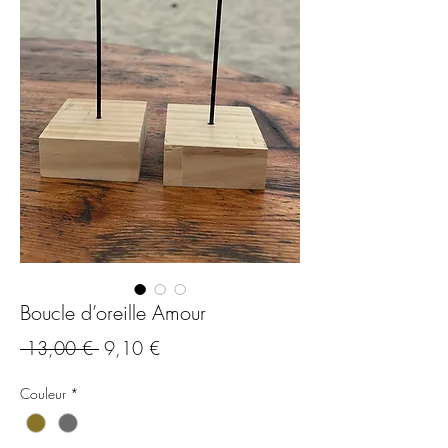
Boucle d’oreille Amour
Precio
Precio
 13,00 € 
9,10 €
de
Couleur
*
oferta